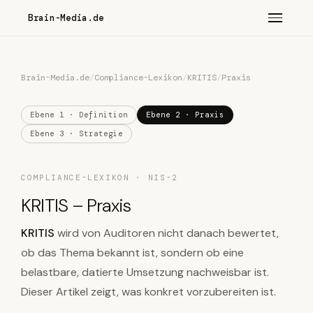
Brain-Media.de
Brain-Media.de
/
Compliance-Lexikon
/
KRITIS
/
Praxis
Ebene 1 · Definition
Ebene 2 · Praxis
Ebene 3 · Strategie
COMPLIANCE-LEXIKON · NIS-2
KRITIS – Praxis
KRITIS
wird von Auditoren nicht danach bewertet,
ob das Thema bekannt ist, sondern ob eine
belastbare, datierte Umsetzung nachweisbar ist.
Dieser Artikel zeigt, was konkret vorzubereiten ist.