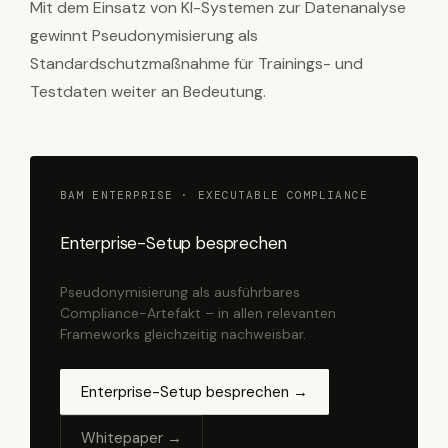
Mit dem Einsatz von KI-Systemen zur Datenanalyse
gewinnt Pseudonymisierung als
Standardschutzmaßnahme für Trainings- und
Testdaten weiter an Bedeutung.
BAM ENTERPRISE · EXECUTABLE COMPLIANCE
Enterprise-Setup besprechen
Pseudonymisierung als ausführbares
Compliance-Artefakt – in allen relevanten
Frameworks gleichzeitig nachweisbar.
Enterprise-Setup besprechen →
Whitepaper →