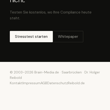
Testen Sie kostenlos, wo Ihre Compliance heute
steht.
Stresstest starten
Whitepaper
© 2003–2026 Brain-Media.de · Saarbrücken · Dr. Holger
Reibold
Kontakt
Impressum
AGB
Datenschutz
Reibold.de