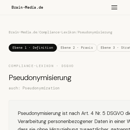
Brain-Media.de
Brain-Media.de
/
Compliance-Lexikon
/
Pseudonymisierung
Ebene 1 · Definition
Ebene 2 · Praxis
Ebene 3 · Stra
COMPLIANCE-LEXIKON · DSGVO
Pseudonymisierung
auch: Pseudonymization
Pseudonymisierung ist nach Art. 4 Nr. 5 DSGVO di
Verarbeitung personenbezogener Daten in einer W
dass sie ohne Hinzuziehung zusaetzlicher, getrenn