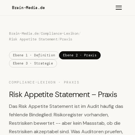
Brain-Media.de
Brain-Media.de
/
Compliance-Lexikon
/
Risk Appetite Statement
/
Praxis
Ebene 1 · Definition
Ebene 2 · Praxis
Ebene 3 · Strategie
COMPLIANCE-LEXIKON · PRAXIS
Risk Appetite Statement – Praxis
Das Risk Appetite Statement ist im Audit häufig das
fehlende Bindeglied: Risikoregister vorhanden,
Restrisiken bewertet -- aber kein Massstab, ob die
Restrisiken akzeptabel sind. Was Auditoren pruefen,