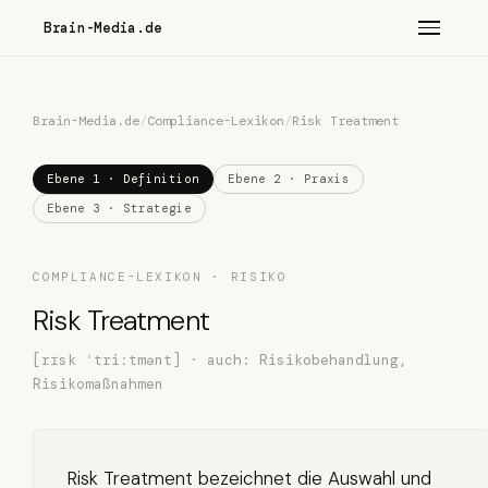
Brain-Media.de
Brain-Media.de
/
Compliance-Lexikon
/
Risk Treatment
Ebene 1 · Definition
Ebene 2 · Praxis
Ebene 3 · Strategie
COMPLIANCE-LEXIKON · RISIKO
Risk Treatment
[rɪsk ˈtriːtmənt] · auch: Risikobehandlung,
Risikomaßnahmen
Risk Treatment bezeichnet die Auswahl und