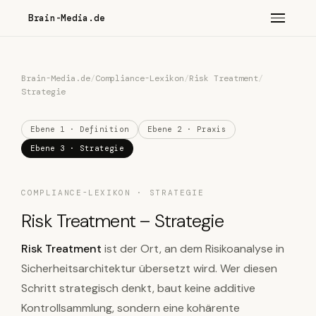
Brain-Media.de
Brain-Media.de
/
Compliance-Lexikon
/
Risk Treatment
/
Strategie
Ebene 1 · Definition
Ebene 2 · Praxis
Ebene 3 · Strategie
COMPLIANCE-LEXIKON · STRATEGIE
Risk Treatment – Strategie
Risk Treatment
ist der Ort, an dem Risikoanalyse in
Sicherheitsarchitektur übersetzt wird. Wer diesen
Schritt strategisch denkt, baut keine additive
Kontrollsammlung, sondern eine kohärente