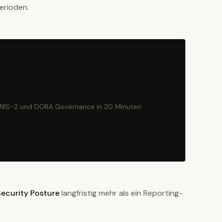
erioden.
 NIS-2 und DORA Governance in 20 Minuten.
ecurity Posture
langfristig mehr als ein Reporting-