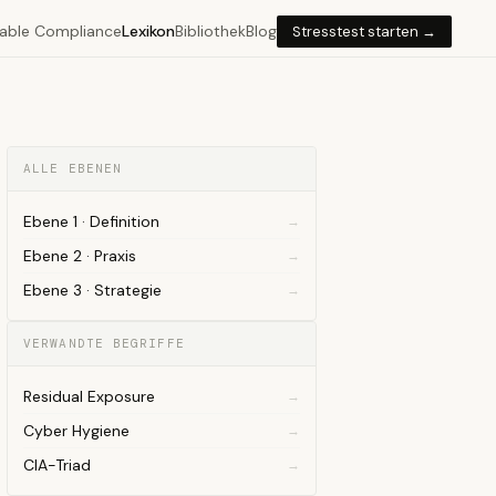
able Compliance
Lexikon
Bibliothek
Blog
Stresstest starten →
ALLE EBENEN
Ebene 1 · Definition
Ebene 2 · Praxis
Ebene 3 · Strategie
VERWANDTE BEGRIFFE
Residual Exposure
Cyber Hygiene
CIA-Triad