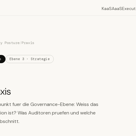
KaaS
AaaS
Execut
ty Posture
/
Praxis
s
Ebene 3 · Strategie
xis
efpunkt fuer die Governance-Ebene: Weiss das
tion ist? Was Auditoren pruefen und welche
bschnitt.