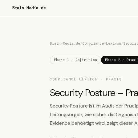
Brain-Media.de
Brain-Media.de
/
Compliance-Lexikon
/
Securi
Ebene 1 · Definition
Ebene 2 · Praxi
COMPLIANCE-LEXIKON · PRAXIS
Security Posture – Pra
Security Posture ist im Audit der Pru
Leitungsorgan, wie sicher die Organisa
Evidence benoetigt wird, zeigt dieser A