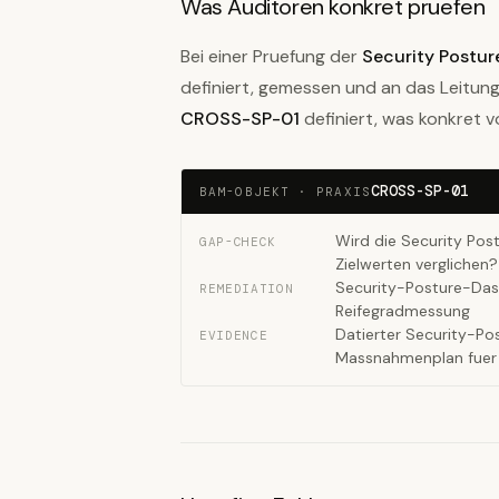
Was Auditoren konkret pruefen
Bei einer Pruefung der
Security Postur
definiert, gemessen und an das Leitu
CROSS-SP-01
definiert, was konkret 
CROSS-SP-01
BAM-OBJEKT · PRAXIS
Wird die Security Pos
GAP-CHECK
Zielwerten verglichen?
Security-Posture-Das
REMEDIATION
Reifegradmessung
Datierter Security-Po
EVIDENCE
Massnahmenplan fuer 