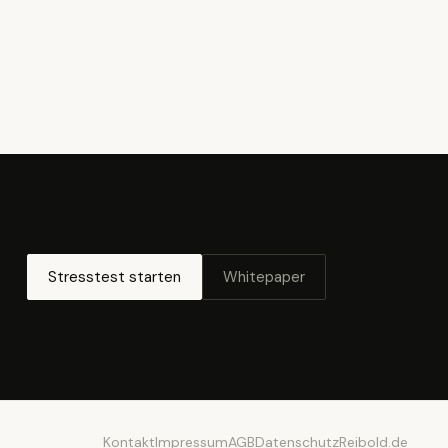
Stresstest starten
Whitepaper
Kontakt
Impressum
AGB
Datenschutz
Reibold.de