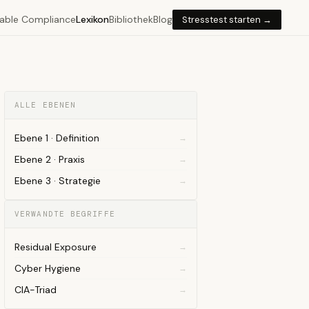
able Compliance
Lexikon
Bibliothek
Blog
Stresstest starten →
ALLE EBENEN
Ebene 1 · Definition
Ebene 2 · Praxis
Ebene 3 · Strategie
VERWANDTE BEGRIFFE
Residual Exposure
Cyber Hygiene
CIA-Triad