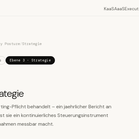
KaaS
AaaS
Execut
ty Posture
/
Strategie
s
Ebene 3 · Strategie
ategie
ting-Pflicht behandelt – ein jaehrlicher Bericht an
st sie ein kontinuierliches Steuerungsinstrument
snahmen messbar macht.