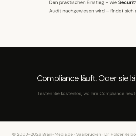
Den praktischen Einstieg – wie
Securit
Audit nachgewiesen wird – findet sich
Compliance läuft. Oder sie läu
Testen Sie kostenlos, wo Ihre Compliance heut
© 2003–2026 Brain-Media.de · Saarbrücken · Dr. Holger Reibo