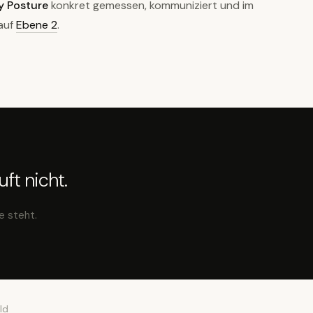
y Posture
konkret gemessen, kommuniziert und im
 auf
Ebene 2
.
ft nicht.
e steht.
ld