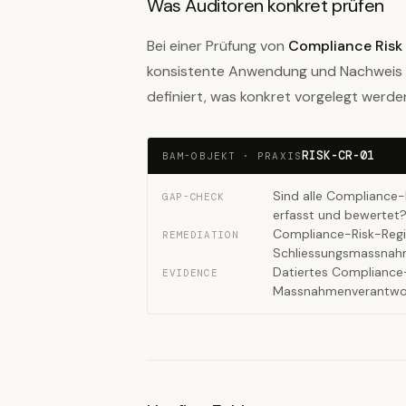
Was Auditoren konkret prüfen
Bei einer Prüfung von
Compliance Risk
konsistente Anwendung und Nachweis 
definiert, was konkret vorgelegt werde
RISK-CR-01
BAM-OBJEKT · PRAXIS
Sind alle Compliance-
GAP-CHECK
erfasst und bewertet
Compliance-Risk-Regis
REMEDIATION
Schliessungsmassna
Datiertes Compliance
EVIDENCE
Massnahmenverantwor