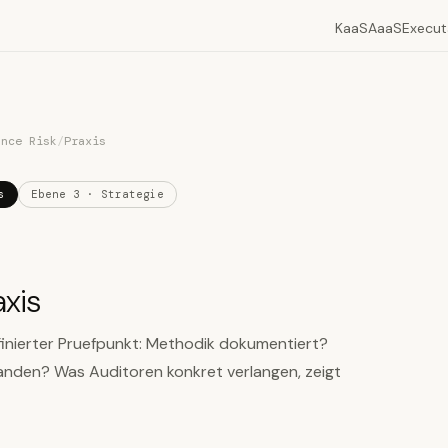
KaaS
AaaS
Execut
ance Risk
/
Praxis
s
Ebene 3 · Strategie
xis
efinierter Pruefpunkt: Methodik dokumentiert?
nden? Was Auditoren konkret verlangen, zeigt