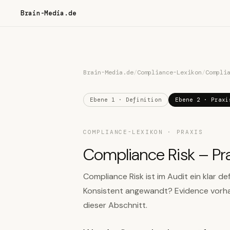
Brain-Media.de
Brain-Media.de
/
Compliance-Lexikon
/
Compli
Ebene 1 · Definition
Ebene 2 · Praxi
COMPLIANCE-LEXIKON · PRAXIS
Compliance Risk – Pra
Compliance Risk ist im Audit ein klar d
Konsistent angewandt? Evidence vorha
dieser Abschnitt.