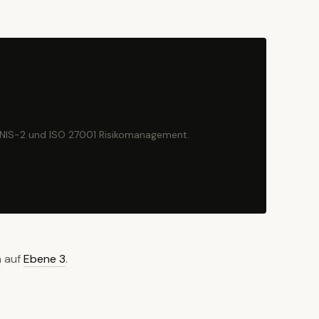
 NIS-2 und ISO 27001 Risikomanagement.
h auf
Ebene 3
.