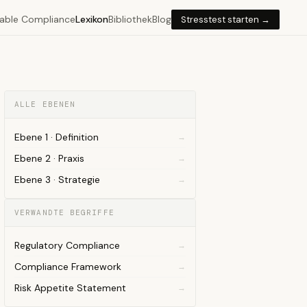
able Compliance
Lexikon
Bibliothek
Blog
Stresstest starten →
ALLE EBENEN
Ebene 1 · Definition
Ebene 2 · Praxis
Ebene 3 · Strategie
VERWANDTE BEGRIFFE
Regulatory Compliance
Compliance Framework
Risk Appetite Statement