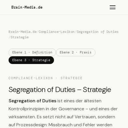
Brain-Media.de
Brain-Media.de
/
Compliance-Lexikon
/
Segregation of Duties
/
Strategie
Ebene 1 · Definition
Ebene 2 · Praxis
Ebene 3 · Strategie
COMPLIANCE-LEXIKON · STRATEGIE
Segregation of Duties – Strategie
Segregation of Duties
ist eines der ältesten
Kontrollprinzipien in der Governance – und eines der
wirksamsten. Es setzt nicht auf Vertrauen, sondern
auf Prozessdesign: Missbrauch und Fehler werden