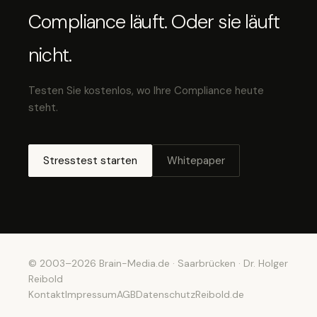
Compliance läuft. Oder sie läuft
nicht.
Testen Sie kostenlos, wo Ihre Compliance heute
steht.
Stresstest starten
Whitepaper
© 2003–2026 Brain-Media.de · Saarbrücken · Dr. Holger
Reibold
Kontakt
Impressum
AGB
Datenschutz
Reibold.de