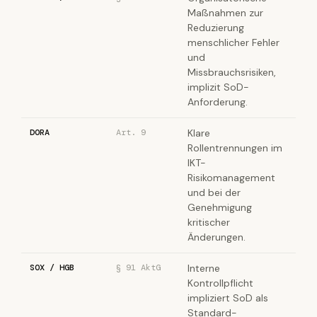
Maßnahmen zur
Reduzierung
menschlicher Fehler
und
Missbrauchsrisiken,
implizit SoD-
Anforderung.
DORA
Art. 9
Klare
Rollentrennungen im
IKT-
Risikomanagement
und bei der
Genehmigung
kritischer
Änderungen.
SOX / HGB
§ 91 AktG
Interne
Kontrollpflicht
impliziert SoD als
Standard-