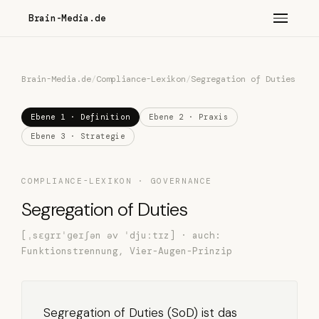
Brain-Media.de
Brain-Media.de
/
Compliance-Lexikon
/
Segregation of Duties
Ebene 1 · Definition
Ebene 2 · Praxis
Ebene 3 · Strategie
COMPLIANCE-LEXIKON · GOVERNANCE
Segregation of Duties
[ˌsɛɡrɪˈɡeɪʃən əv ˈdjuːtɪz] · auch:
Funktionstrennung, Vier-Augen-Prinzip
Segregation of Duties (SoD) ist das