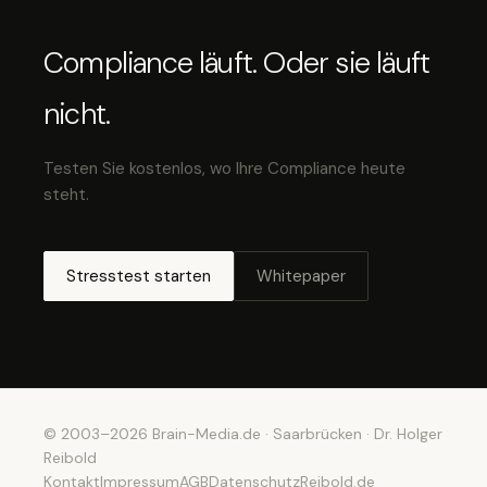
Compliance läuft. Oder sie läuft
nicht.
Testen Sie kostenlos, wo Ihre Compliance heute
steht.
Stresstest starten
Whitepaper
© 2003–2026 Brain-Media.de · Saarbrücken · Dr. Holger
Reibold
Kontakt
Impressum
AGB
Datenschutz
Reibold.de